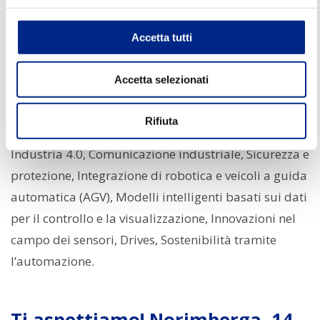
sensori, comunicazione industriale e software IT,
tecnologia di interfaccia, tecnologia di controllo.
Accetta tutti
Questi i principali settori presenti in fiera.
Accetta selezionati
Ampio anche il programma degli eventi correlati
tra conferenze, tavole rotonde e presentazioni di
Rifiuta
prodotti
. Tra i temi: trasformazione digitale e
Industria 4.0, Comunicazione industriale, Sicurezza e
protezione, Integrazione di robotica e veicoli a guida
automatica (AGV), Modelli intelligenti basati sui dati
per il controllo e la visualizzazione, Innovazioni nel
campo dei sensori, Drives, Sostenibilità tramite
l’automazione.
Ti aspettiamo! Norimberga, 14-