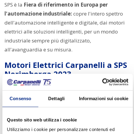
SPS è la
Fiera di riferimento in Europa per
l'automazione industriale:
copre l'intero spettro
dell'automazione intelligente e digitale, dai motori
elettrici alle soluzioni intelligenti, per un mondo
industriale sempre più digitalizzato,
all'avanguardia e su misura.
Motori Elettrici Carpanelli a SPS
Norimberga 2023
Carpanelli Motori Elettrici
non poteva mancare a
questo appuntamento con il futuro:
metteremo in
Consenso
Dettagli
Informazioni sui cookie
mostra i nostri
motori elettrici speciali,
motori
elettrici personalizzati e su misura,
motori
Questo sito web utilizza i cookie
elettrici autofrenanti, motori elettrici in acciaio
Utilizziamo i cookie per personalizzare contenuti ed
inox, motori GHA, motori con inverter serie