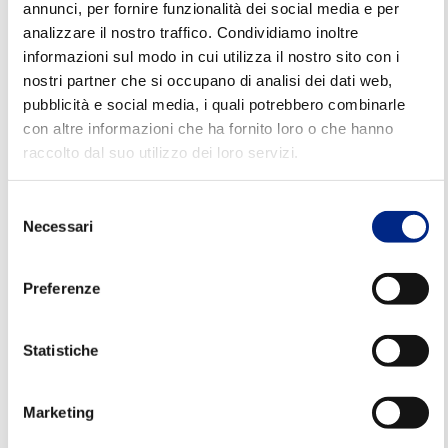
annunci, per fornire funzionalità dei social media e per
Alfavert, motori monofase.
Ci trovi nella Hall 1 -
analizzare il nostro traffico. Condividiamo inoltre
informazioni sul modo in cui utilizza il nostro sito con i
Stand 625
nostri partner che si occupano di analisi dei dati web,
Fiera SPS Norimberga: Smart
pubblicità e social media, i quali potrebbero combinarle
con altre informazioni che ha fornito loro o che hanno
Production Solution
raccolto dal suo utilizzo dei loro servizi.
32esima edizione, 16 padiglioni espositivi, 1.300
Selezione
espositori.
Un evento per conoscere le ultime
Necessari
del
tendenze nel campo dei motori elettrici,
consenso
dell'automazione intelligente e digitale.
Preferenze
Un'occasione per avviare uno scambio diretto con i
Statistiche
massimi esperti del settore, tra cui Carpanelli
Motori Elettrici.
Marketing
Motori, infrastrutture meccaniche, tecnologia dei