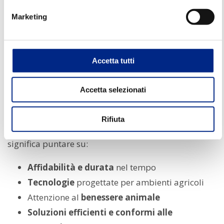
Motore con inverter per spazzole per
Marketing
benessere animale
Questo motore con inverter garantisce un
Accetta tutti
funzionamento silenzioso e sicuro per l’animale,
permettendo di migliorarne il comfort e la salute.
Accetta selezionati
Perché scegliere Carpanelli
Rifiuta
Scegliere i motori Carpanelli per il settore zootecnico
significa puntare su:
Affidabilità e durata
nel tempo
Tecnologie
progettate per ambienti agricoli
Attenzione al
benessere animale
Soluzioni efficienti e conformi alle