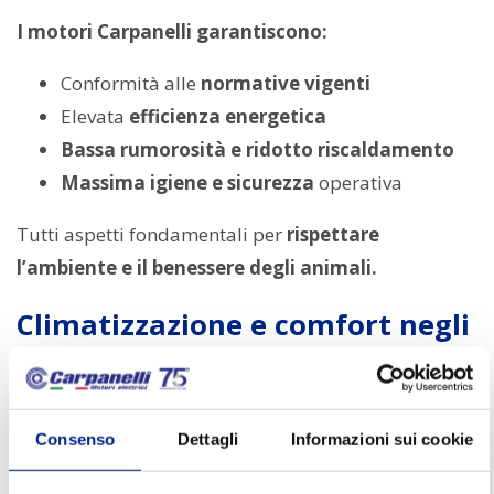
I motori Carpanelli garantiscono:
Conformità alle
normative vigenti
Elevata
efficienza energetica
Bassa rumorosità e ridotto riscaldamento
Massima igiene e sicurezza
operativa
Tutti aspetti fondamentali per
rispettare
l’ambiente e il benessere degli animali.
Climatizzazione e comfort negli
allevamenti
Una corretta climatizzazione è essenziale per evitare
Consenso
Dettagli
Informazioni sui cookie
stress e migliorare la salute del bestiame. I motori
Carpanelli sono progettati per
resistere alle alte