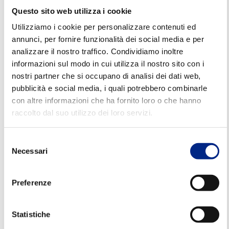
temperature
tipiche delle stalle e per
eliminare i
Questo sito web utilizza i cookie
disturbi elettromagnetici
, nel rispetto delle
Utilizziamo i cookie per personalizzare contenuti ed
normative EMC.
annunci, per fornire funzionalità dei social media e per
analizzare il nostro traffico. Condividiamo inoltre
Questo si traduce in:
ambienti più salubri,
informazioni sul modo in cui utilizza il nostro sito con i
nostri partner che si occupano di analisi dei dati web,
maggiore produttività, minore impatto sugli
pubblicità e social media, i quali potrebbero combinarle
animali.
con altre informazioni che ha fornito loro o che hanno
raccolto dal suo utilizzo dei loro servizi.
Motori dedicati al settore
zootecnico
Selezione
Necessari
del
Motoinverter per ventilatori e
consenso
destratificatori
Preferenze
Permettono una distribuzione uniforme
dell’aria, migliorando il comfort termico e
Statistiche
riducendo umidità e calore.