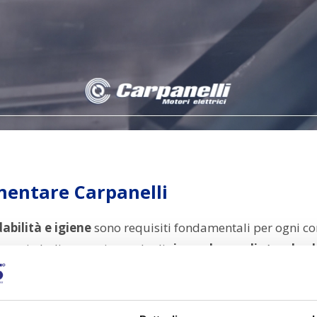
imentare Carpanelli
dabilità e igiene
sono requisiti fondamentali per ogni co
ente in Italia, sono in grado di
rispondere agli standard 
i