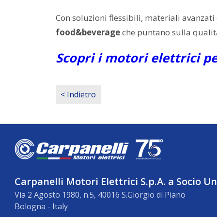
Con soluzioni flessibili, materiali avanzati
food&beverage
che puntano sulla qualità
Scopri i motori elettrici p
< Indietro
Carpanelli Motori Elettrici S.p.A. a Socio U
Via 2 Agosto 1980, n.5, 40016 S.Giorgio di Piano
Bologna - Italy