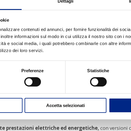
specializzata nella produzione di motori asincroni pe
Dettagli
sofia aziendale si basa sulla
progettazione interna com
ilità produttiva che consente di creare
soluzioni “Tailor
ookie
nalizzare contenuti ed annunci, per fornire funzionalità dei socia
 dell’igiene
inoltre informazioni sul modo in cui utilizza il nostro sito con i 
icità e social media, i quali potrebbero combinarle con altre inform
grado di resistere a lavaggi frequenti, agenti corrosiv
lizzo dei loro servizi.
l’industria alimentare che possono avere:
Preferenze
Statistiche
izing) sulle superfici in alluminio,
che combina l’ano
alla corrosione;
per facilitare la pulizia e prevenire l’accumulo di residui;
 speciali,
ideali per ambienti umidi, celle frigorifere o a
Accetta selezionati
ostanti
te prestazioni elettriche ed energetiche,
con versioni di