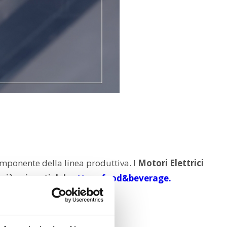
mponente della linea produttiva. I
Motori Elettrici
più esigenti del
settore food&beverage.