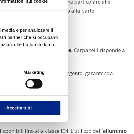
rsonalizzati,
con un’attenzione particolare alle
Informazioni sui cookie
pleta,
dal disegno meccanico alla parte
 Made”.
l media e per analizzare il
nostri partner che si occupano
azioni che ha fornito loro o
i e forti escursioni termiche.
Carpanelli risponde a
Marketing
dizzazione dura con ioni d’argento, garantendo
ree di lavaggio.
Accetta tutti
sponibili fino alla classe IE4. L’utilizzo dell’
alluminio