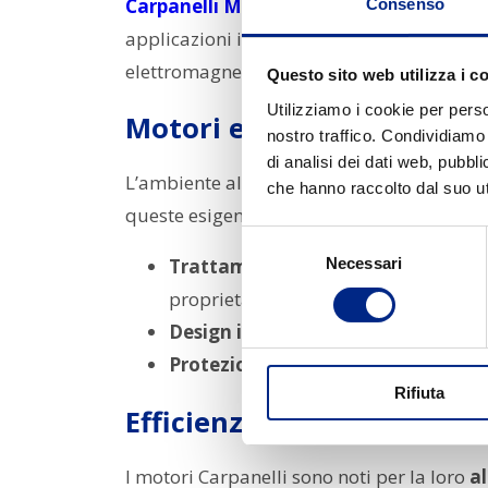
Carpanelli Motori Elettrici
è una realtà 
Consenso
applicazioni industriali su misura. La filo
elettromagnetica, e su un’altissima flessib
Questo sito web utilizza i c
Utilizziamo i cookie per perso
Motori elettrici al servizio
nostro traffico. Condividiamo 
di analisi dei dati web, pubbl
L’ambiente alimentare richiede
motori in 
che hanno raccolto dal suo uti
queste esigenze proponendo
motori per 
Selezione
Necessari
Trattamento GHA (Golden Hard Anod
del
consenso
proprietà antibatteriche e resistenza 
Design igienico
, con superfici lisce 
Protezione IP elevata e guarnizioni
Rifiuta
Efficienza e prestazioni c
I motori Carpanelli sono noti per la loro
al