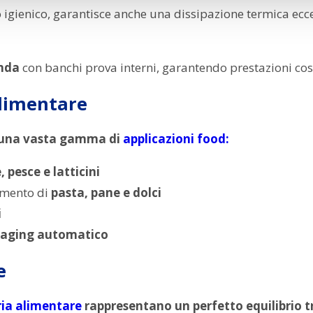
o igienico, garantisce anche una dissipazione termica ecc
enda
con banchi prova interni, garantendo prestazioni cost
alimentare
n una vasta gamma di
applicazioni food:
 pesce e latticini
amento di
pasta, pane e dolci
i
kaging automatico
e
tria alimentare
rappresentano un perfetto equilibrio tr