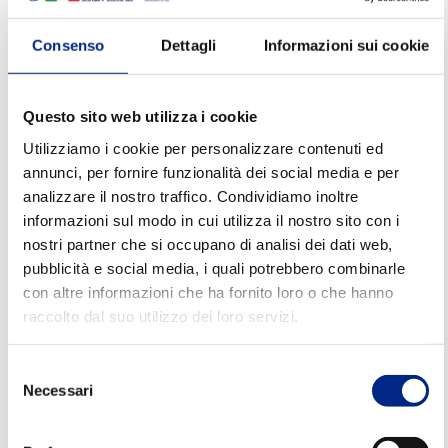
I freni, integrati e ottimizzati per essere alloggiati
all’interno del corpi motori GHA, assicurano
Consenso
Dettagli
Informazioni sui cookie
prestazioni affidabili anche in condizioni di
lavoro gravose o in applicazioni critiche,
dove è
Questo sito web utilizza i cookie
fondamentale un arresto immediato e controllato
Utilizziamo i cookie per personalizzare contenuti ed
del movimento, contribuendo alla protezione di
annunci, per fornire funzionalità dei social media e per
operatori, impianti e processi produttivi.
analizzare il nostro traffico. Condividiamo inoltre
informazioni sul modo in cui utilizza il nostro sito con i
Cos’è il trattamento GHA?
nostri partner che si occupano di analisi dei dati web,
pubblicità e social media, i quali potrebbero combinarle
con altre informazioni che ha fornito loro o che hanno
Il trattamento GHA (Golden Hard Anodizing)
raccolto dal suo utilizzo dei loro servizi.
genera uno strato protettivo sull’alluminio, duro,
inasportabile e resistente al calore. L’aggiunta di
Selezione
ioni d’argento conferisce alla superficie
eccezionali
Necessari
del
proprietà antibatteriche
, oltre a:
consenso