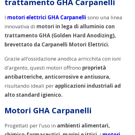
trattamento GHA Carpanelli
I
motori elettrici GHA Carpanelli
sono una linea
innovativa di
motori in lega di alluminio con
trattamento GHA (Golden Hard Anodizing),
brevettato da Carpanelli Motori Elettrici.
Grazie all’ossidazione anodica arricchita con ioni
d’argento, questi motori offrono
proprietà
antibatteriche, anticorrosive e antiusura,
risultando ideali per
applicazioni industriali ad
alto standard igienico.
Motori GHA Carpanelli
Progettati per l’uso in
ambienti alimentari,
chimico-farmaceutici, marini e ittici,
i
motori