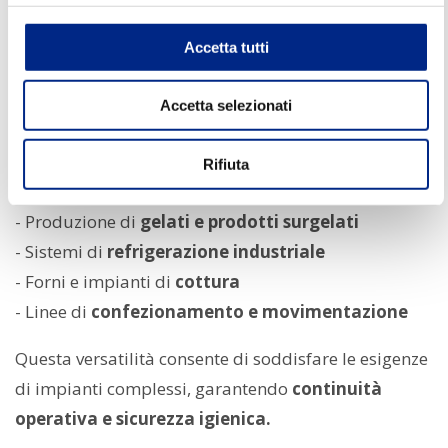
soluzioni affidabili e personalizzate per ogni
Accetta tutti
applicazione alimentare.
Accetta selezionati
I
motori Carpanelli
trovano impiego in numerosi
ambiti, tra cui:
Rifiuta
- Lavorazione e trasformazione delle
carni
- Produzione di
gelati e prodotti surgelati
- Sistemi di
refrigerazione industriale
- Forni e impianti di
cottura
- Linee di
confezionamento e movimentazione
Questa versatilità consente di soddisfare le esigenze
di impianti complessi, garantendo
continuità
operativa e sicurezza igienica.