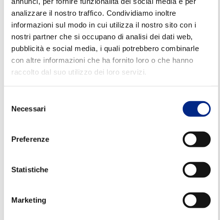
annunci, per fornire funzionalità dei social media e per
- Zone soggette a lavaggi intensivi
analizzare il nostro traffico. Condividiamo inoltre
- Contesti con temperature molto elevate o molto
informazioni sul modo in cui utilizza il nostro sito con i
nostri partner che si occupano di analisi dei dati web,
basse
pubblicità e social media, i quali potrebbero combinarle
con altre informazioni che ha fornito loro o che hanno
In queste condizioni,
i macchinari devono
raccolto dal suo utilizzo dei loro servizi.
mantenere elevate prestazioni senza degradarsi
nel tempo.
I motori elettrici Carpanelli sono
Selezione
progettati per affrontare questi scenari, riducendo i
Necessari
del
fermi impianto e migliorando l’efficienza
consenso
complessiva delle linee produttive.
Preferenze
Motori elettrici Carpanelli nel
Statistiche
settore alimentare
Marketing
Grazie a una lunga esperienza nel settore,
Carpanelli Motori Elettrici è in grado di fornire