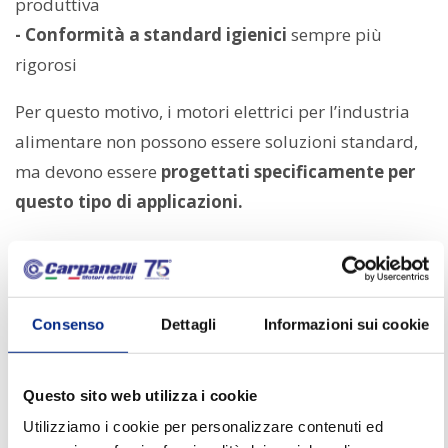
produttiva
- Conformità a standard igienici
sempre più
rigorosi
Per questo motivo, i motori elettrici per l’industria
alimentare non possono essere soluzioni standard,
ma devono essere
progettati specificamente per
questo tipo di applicazioni.
Ambienti di lavoro critici e
standard igienici elevati
Consenso
Dettagli
Informazioni sui cookie
L’industria alimentare comprende una vasta gamma
di processi produttivi e tipologie di prodotto.
Gli
impianti operano spesso in:
Questo sito web utilizza i cookie
Utilizziamo i cookie per personalizzare contenuti ed
- Ambienti ad alta umidità