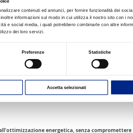
ookie
nalizzare contenuti ed annunci, per fornire funzionalità dei socia
inoltre informazioni sul modo in cui utilizza il nostro sito con i 
 e a regime
icità e social media, i quali potrebbero combinarle con altre inform
lizzo dei loro servizi.
o elettronico
Preferenze
Statistiche
ttati per offrire prestazioni costanti, ottimizzando il
cienza e consumi energetici
chiave nella scelta di un motore elettrico. Un motore effic
Accetta selezionati
 all’ottimizzazione energetica, senza compromettere 