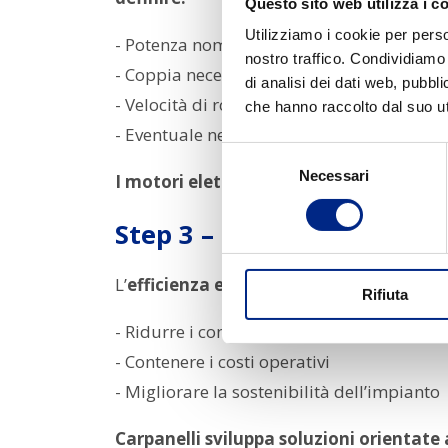
Questo sito web utilizza i c
Utilizziamo i cookie per perso
- Potenza nominale richiesta
nostro traffico. Condividiamo 
- Coppia necessaria in fase di avviamento
di analisi dei dati web, pubbl
- Velocità di rotazione
che hanno raccolto dal suo uti
- Eventuale necessità di inverter o controll
Selezione
Necessari
del
I motori elettrici Carpanelli sono proge
consenso
Step 3 – Considerare effi
L’
efficienza energetica
è oggi un fattore 
Rifiuta
- Ridurre i consumi
- Contenere i costi operativi
- Migliorare la sostenibilità dell’impianto
Carpanelli sviluppa soluzioni orientate