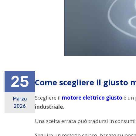
25
Come scegliere il giusto m
Scegliere il
motore elettrico giusto
è un 
Marzo
industriale.
2026
Una scelta errata può tradursi in consumi 
Seguire un metodo chiaro, basato su poch