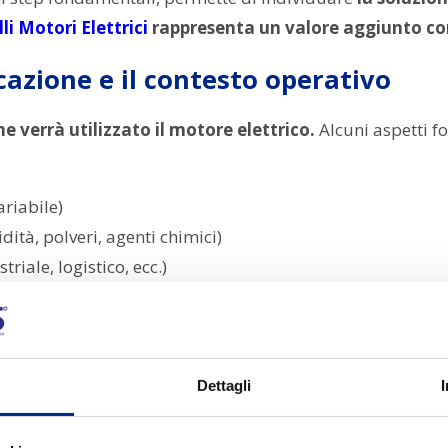
li Motori Elettrici
rappresenta un valore aggiunto co
icazione e il contesto operativo
e verrà utilizzato il motore elettrico.
Alcuni aspetti f
ariabile)
ità, polveri, agenti chimici)
riale, logistico, ecc.)
specifiche:
non esistono soluzioni universali, ma
motori 
 coppia e prestazioni richieste
Dettagli
oni
è essenziale per evitare sottodimensionamenti o so