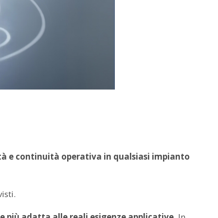
ità e continuità operativa in qualsiasi impianto
isti.
e più adatta alle reali esigenze applicative.
In