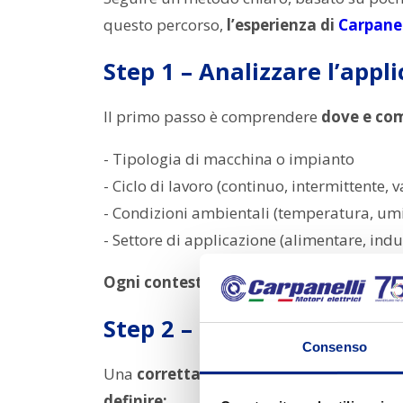
questo percorso,
l’esperienza di
Carpanel
Step 1 – Analizzare l’appl
Il primo passo è comprendere
dove e com
- Tipologia di macchina o impianto
- Ciclo di lavoro (continuo, intermittente, v
- Condizioni ambientali (temperatura, umid
- Settore di applicazione (alimentare, indust
Ogni contesto richiede caratteristiche 
Step 2 – Definire potenza,
Consenso
Una
corretta valutazione delle prestazi
definire: