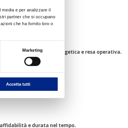
l media e per analizzare il
nostri partner che si occupano
azioni che ha fornito loro o
Marketing
 rapporto tra efficienza energetica e resa operativa.
iente consente di:
Accetta tutti
affidabilità e durata nel tempo.